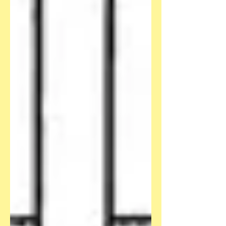
unterwegs, auf den Spuren der
Unruhen im indischen Mu