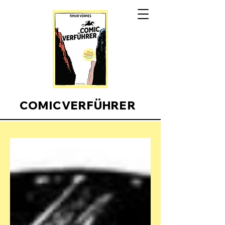
COMICVERFÜHRER
Comicverfuehrer