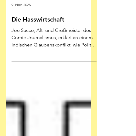
9. Nov. 2025
Die Hasswirtschaft
Joe Sacco, Alt- und Großmeister des
Comic-Journalismus, erklärt an einem
indischen Glaubenskonflikt, wie Polit-
Hetzer weltweit die Demokratie spalten
Illustration: Joe Sacco - Reprodukt Man
muss mit Joe Sacco politisch nicht
übereinstimmen, aber rein
handwerklich dürfte in seinem neuen
Band „Indien“ jedem Reporter das
Herz aufgehen. Weil Sacco immerhin
weiß, wie Journalismus geht. Diesmal
ist er in der Region Uttar Pradesh