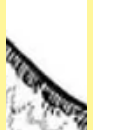
fundamentalistischen Ecken der USA
Illustration: Craig Thompson -
Reprodukt Es ist ein ziemlicher
Brocken. Was nicht heißt, dass ich
„Blankets“ schlecht finde, im
Gegenteil. Aber: Wer ständig unter
dem „Graphic-Novel“-Begriff auf einen
dicken, gediegenen, epischen,
ernsthaften Comic hofft, sowas wie
„Krieg und Frieden“ mit Sprechblasen,
der könnte mit diesem 2003 erstmals
erschienenen Kl