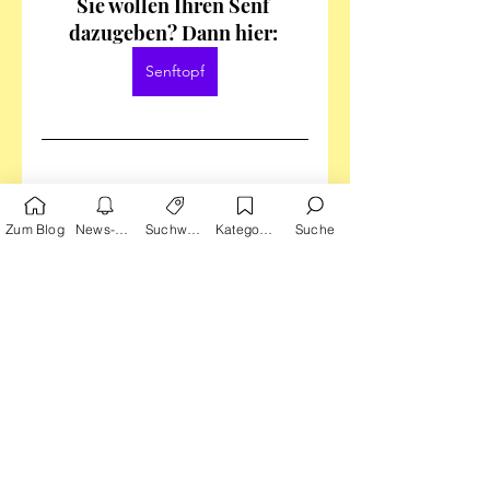
Sie wollen Ihren Senf 
dazugeben? Dann hier: 
Senftopf
Tags:
Schreiber & Leser
Krimi
Cross Cult
Zum Blog
News-Alarm
Suchwörter
Kategorien
Suche
Gruseliges
Spannung
Brian Azzarello
Léo Malet
Emmanuel Moynot
Eduardo Risso
Nestor Burma
Moonshine
Nicolas Barral
Garth Ennis
Goran Sudžuka
A Walk Through Hell
Werwölfe
Krimi und Thriller
Literarisches
Schaurig Schönes