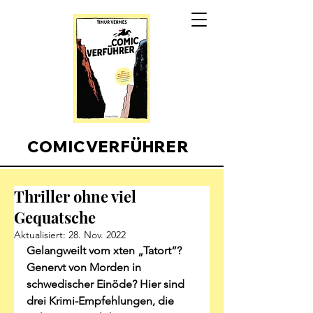
COMICVERFÜHRER
Thriller ohne viel
Gequatsche
Aktualisiert:
28. Nov. 2022
Gelangweilt vom xten „Tatort“? 
Genervt von Morden in 
schwedischer Einöde? Hier sind 
drei Krimi-Empfehlungen, die 