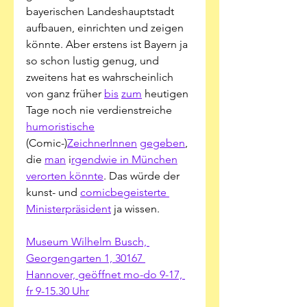
bayerischen Landeshauptstadt 
aufbauen, einrichten und zeigen 
könnte. Aber erstens ist Bayern ja 
so schon lustig genug, und 
zweitens hat es wahrscheinlich 
von ganz früher 
bis
zum
 heutigen 
Tage noch nie verdienstreiche 
humoristische
(Comic-)
ZeichnerInnen
gegeben
, 
die 
man
 i
rgendwie in München
verorten könnte
. Das würde der 
kunst- und 
comicbegeisterte 
Ministerpräsident
 ja wissen. 
Museum Wilhelm Busch, 
Georgengarten 1, 30167 
Hannover, geöffnet mo-do 9-17, 
fr 9-15.30 Uhr