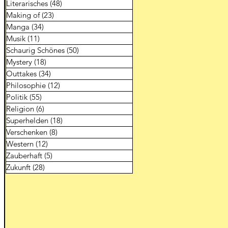
Literarisches
(48)
48 Beiträge
Making of
(23)
23 Beiträge
Manga
(34)
34 Beiträge
Musik
(11)
11 Beiträge
Schaurig Schönes
(50)
50 Beiträge
Mystery
(18)
18 Beiträge
Outtakes
(34)
34 Beiträge
Philosophie
(12)
12 Beiträge
Politik
(55)
55 Beiträge
Religion
(6)
6 Beiträge
Superhelden
(18)
18 Beiträge
Verschenken
(8)
8 Beiträge
Western
(12)
12 Beiträge
Zauberhaft
(5)
5 Beiträge
Zukunft
(28)
28 Beiträge