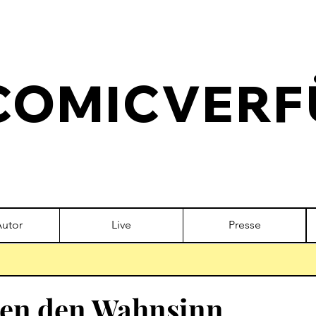
COMICVERF
Autor
Live
Presse
gen den Wahnsinn