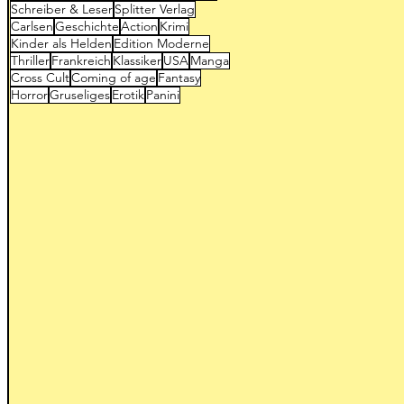
Schreiber & Leser
Splitter Verlag
Carlsen
Geschichte
Action
Krimi
Kinder als Helden
Edition Moderne
Thriller
Frankreich
Klassiker
USA
Manga
Cross Cult
Coming of age
Fantasy
Horror
Gruseliges
Erotik
Panini