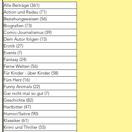
Alle Beiträge
(361)
361 Beiträge
Action und Radau
(71)
71 Beiträge
Beziehungsweisen
(56)
56 Beiträge
Biografien
(73)
73 Beiträge
Comic-Journalismus
(39)
39 Beiträge
Dem Autor folgen
(15)
15 Beiträge
Erotik
(27)
27 Beiträge
Events
(7)
7 Beiträge
Fantasy
(24)
24 Beiträge
Ferne Welten
(56)
56 Beiträge
Für Kinder - über Kinder
(58)
58 Beiträge
Fürs Herz
(16)
16 Beiträge
Funny Animals
(22)
22 Beiträge
Gar nicht mal so gut
(7)
7 Beiträge
Geschichte
(82)
82 Beiträge
Hartbitter
(47)
47 Beiträge
Humor/Satire
(90)
90 Beiträge
Klassiker
(61)
61 Beiträge
Krimi und Thriller
(55)
55 Beiträge