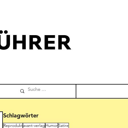
ÜHRER
Schlagwörter
Reprodukt
avant-verlag
Humor
Satire