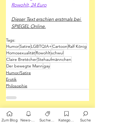
Rowohlt, 24 Euro
Dieser Text erschien erstmals bei 
SPIEGEL Online.
Tags:
Humor
Satire
LGBTQIA+
Cartoon
Ralf König
Homosexualität
Rowohlt
schwul
Claire Bretécher
Stehaufmännchen
Der bewegte Mann
gay
Humor/Satire
Erotik
Philosophie
Alle ansehen
Aktuelle Beiträge
Zum Blog
News-Alarm
Suchwörter
Kategorien
Suche