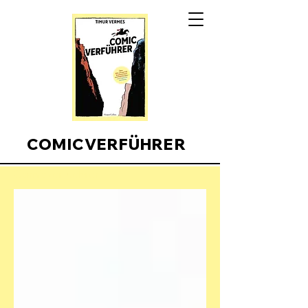
COMICVERFÜHRER
Comicverfuehrer