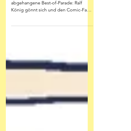
Perlen aus der Nische statt
abgehangene Best-of-Parade: Ralf
König gönnt sich und den Comic-Fans
zum 65. einen Geburtstags-Band...