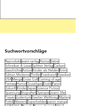
Suchwortvorschläge
Reprodukt
avant-verlag
Humor
Satire
Schreiber & Leser
Splitter Verlag
Carlsen
Geschichte
Action
Kinder als Helden
Krimi
Edition Moderne
Thriller
Frankreich
Klassiker
USA
Manga
Cross Cult
Coming of age
Fantasy
Horror
Gruseliges
Erotik
Panini
Zukunft
Kinder
Japan
Science Fiction
Spannung
Biografien
Dystopie
Joann Sfar
Frauen
Judentum
Zweiter Weltkrieg
Mystery
Politik
Western
Superhelden
panini manga