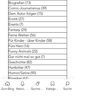
Biografien
(73)
73 Beiträge
Comic-Journalismus
(39)
39 Beiträge
Dem Autor folgen
(15)
15 Beiträge
Erotik
(27)
27 Beiträge
Events
(7)
7 Beiträge
Fantasy
(24)
24 Beiträge
Ferne Welten
(56)
56 Beiträge
Für Kinder - über Kinder
(58)
58 Beiträge
Fürs Herz
(16)
16 Beiträge
Funny Animals
(22)
22 Beiträge
Gar nicht mal so gut
(7)
7 Beiträge
Geschichte
(82)
82 Beiträge
Hartbitter
(47)
47 Beiträge
Humor/Satire
(90)
90 Beiträge
Klassiker
(61)
61 Beiträge
Krimi und Thriller
(55)
55 Beiträge
Literarisches
(48)
48 Beiträge
Zum Blog
News-Alarm
Suchwörter
Kategorien
Suche
Making of
(23)
23 Beiträge
Manga
(34)
34 Beiträge