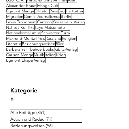
LGBTQIA+
Parodie
Funny Animals
Alter
Alexander Braun
Manga Cult
Egmont Manga
Diktatur
Paris
Sex
Hartbitter
Migration
Comic-Journalismus
Berlin
Lewis Trondheim
Cartoon
Knesebeck Verlag
Nahost-Konflikt
Taiyo Matsumoto
Nationalsozialismus
Schwarzer Turm
Max-und-Moritz-Preis
Russland
Religion
Literatur
Beziehungsweisen
80er
Barbara Yelin
bahoe books
Kibitz-Verlag
Carlsen Manga
Musik
Italien
Krieg
Egmont Ehapa Verlag
Kategorie
n
Alle Beiträge
(361)
361 Beiträge
Action und Radau
(71)
71 Beiträge
Beziehungsweisen
(56)
56 Beiträge