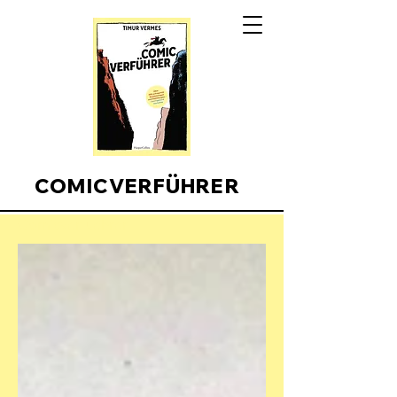
COMICVERFÜHRER
Comicverfuehrer